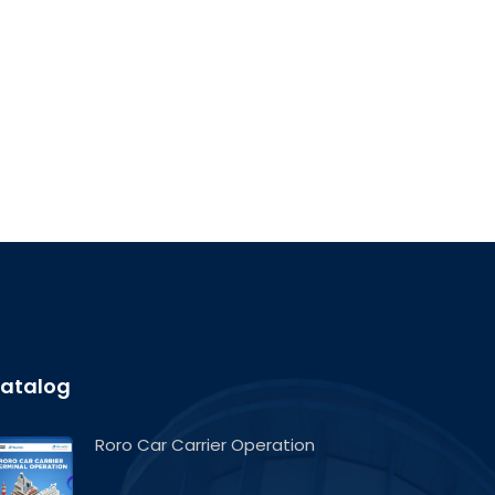
atalog
Roro Car Carrier Operation