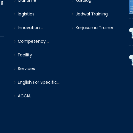
Maritime
Katalog
ng
logistics
Jadwal Training
Innovation
Kerjasama Trainer
(Leadership &
Competency
Management)
Certification
Facility
Services
English For Specific
Purpose
ACCIA