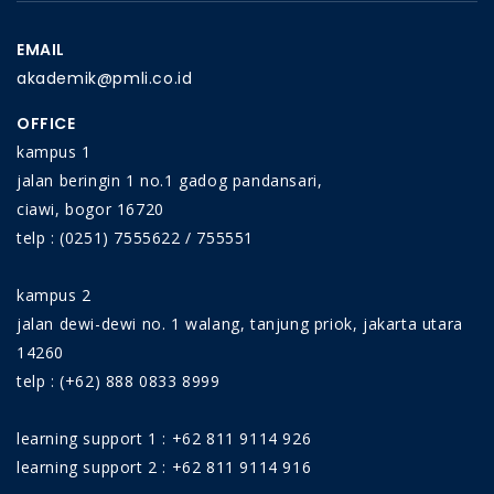
EMAIL
akademik@pmli.co.id
OFFICE
kampus 1
jalan beringin 1 no.1 gadog pandansari,
ciawi, bogor 16720
telp : (0251) 7555622 / 755551
kampus 2
jalan dewi-dewi no. 1 walang, tanjung priok, jakarta utara
14260
telp : (+62) 888 0833 8999
learning support 1 : +62 811 9114 926
learning support 2 : +62 811 9114 916