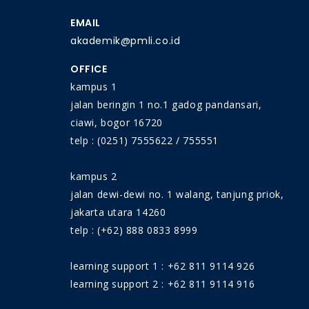
EMAIL
akademik@pmli.co.id
OFFICE
kampus 1
jalan beringin 1 no.1 gadog pandansari,
ciawi, bogor 16720
telp : (0251) 7555622 / 755551
kampus 2
jalan dewi-dewi no. 1 walang, tanjung priok,
jakarta utara 14260
telp : (+62) 888 0833 8999
learning support 1 : +62 811 9114 926
learning support 2 : +62 811 9114 916