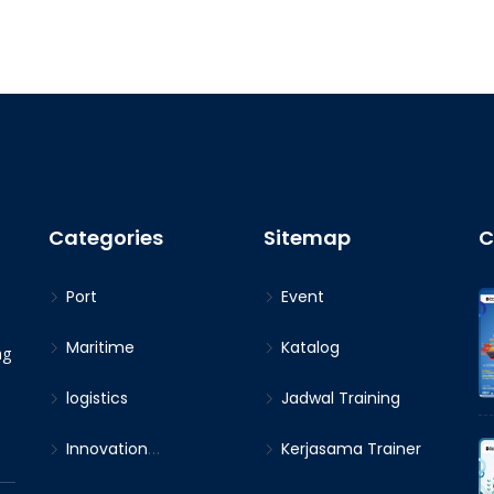
Categories
Sitemap
C
Port
Event
Maritime
Katalog
ng
logistics
Jadwal Training
Innovation
Kerjasama Trainer
(Leadership &