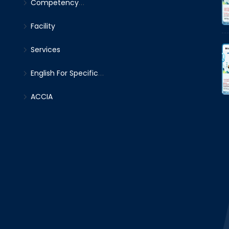
Competency
Management)
Certification
Facility
Services
English For Specific
Purpose
ACCIA