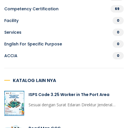
Competency Certification
69
Facility
0
Services
0
English For Specific Purpose
0
ACCIA
0
KATALOG LAIN NYA
ISPS Code 3.25 Worker in The Port Area
Sesuai dengan Surat Edaran Direktur Jenderal
Perhubungan Laut, 16 Maret 2015,
no.UM003/17/14/DJPL-15, tentang PELAKSANAAN
TRAINING BAGI FASILITAS PELABUHAN SESUAI