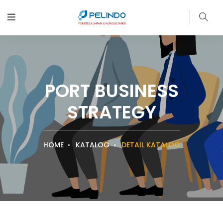
PORT BUSINESS
STRATEGY
HOME
KATALOG
DETAIL KATALOG