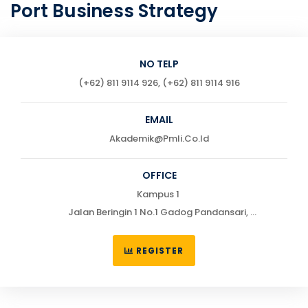
Port Business Strategy
NO TELP
(+62) 811 9114 926, (+62) 811 9114 916
EMAIL
Akademik@pmli.co.id
OFFICE
Kampus 1
Jalan Beringin 1 No.1 Gadog Pandansari,
Ciawi, Bogor 16720
Telp : (0251) 7555622 / 755551
REGISTER
Kampus 2
Jalan Dewi-Dewi No. 1 Walang, Tanjung Priok, Jakarta