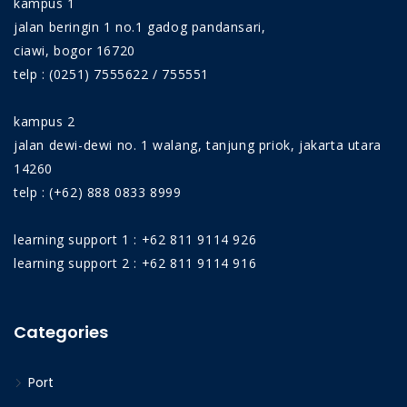
kampus 1
angkut (crane) dalam sistem operasi pabrik dan
jalan beringin 1 no.1 gadog pandansari,
proyek. Selain itu, berdasarkan peraturan
ciawi, bogor 16720
perundang-undangan Keselamatan Kerja (K3) yang
telp : (0251) 7555622 / 755551
berlaku, diterangkan bahwa setiap perencanaan,
pabrikasi dan pengoperasian pesawat angkat
kampus 2
angkut di Indonesia harus melalui proses
jalan dewi-dewi no. 1 walang, tanjung priok, jakarta utara
pemeriksaan dan penilaian teknik terlebih dahulu
14260
sebelum dioperasikan oleh tenaga operator dan
telp : (+62) 888 0833 8999
maintenance yang kompeten serta bersertifikat.
learning support 1 : +62 811 9114 926
learning support 2 : +62 811 9114 916
Categories
Port