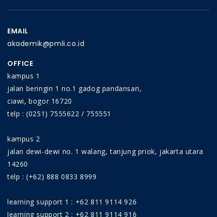
EMAIL
akademik@pmli.co.id
OFFICE
kampus 1
jalan beringin 1 no.1 gadog pandansari,
ciawi, bogor 16720
telp : (0251) 7555622 / 755551
kampus 2
jalan dewi-dewi no. 1 walang, tanjung priok, jakarta utara
14260
telp : (+62) 888 0833 8999
learning support 1 : +62 811 9114 926
learning support 2 : +62 811 9114 916