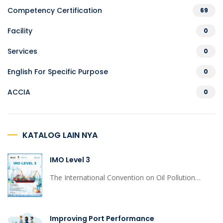
Competency Certification
69
Facility
0
Services
0
English For Specific Purpose
0
ACCIA
0
KATALOG LAIN NYA
IMO Level 3
The International Convention on Oil Pollution
Preparedness, Response and Cooperation, 1990
(OPRC) calls for the International Maritime
Organization, along with the relevant international
Improving Port Performance