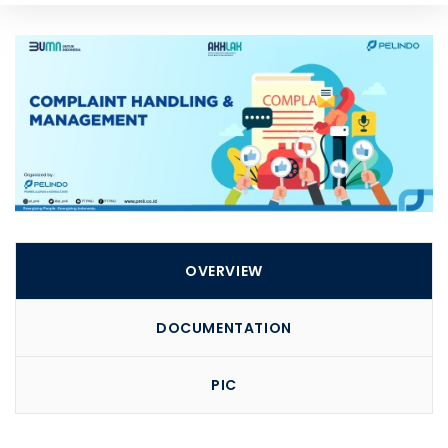
Kampus 2
Jalan Dewi-Dewi No. 1 Walang, Tanjung Priok, Jakarta
Utara 14260
Telp : (+62) 888 0833 8999
Learning Support 1 : +62 811 9114 926
Learning Support 2 : +62 811 9114 916
OVERVIEW
DOCUMENTATION
PIC