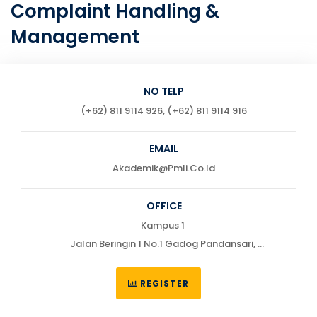
Complaint Handling &
Management
NO TELP
(+62) 811 9114 926, (+62) 811 9114 916
EMAIL
Akademik@pmli.co.id
OFFICE
Kampus 1
Jalan Beringin 1 No.1 Gadog Pandansari,
Ciawi, Bogor 16720
Telp : (0251) 7555622 / 755551
REGISTER