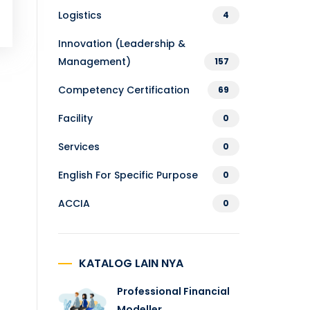
Logistics
4
Innovation (Leadership &
Management)
157
Competency Certification
69
Facility
0
Services
0
English For Specific Purpose
0
ACCIA
0
KATALOG LAIN NYA
Professional Financial
Modeller