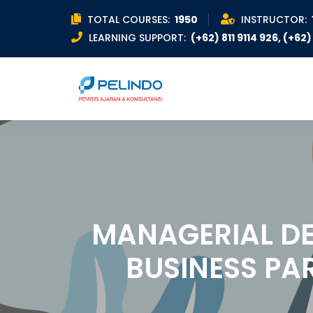
TOTAL COURSES:
1950
INSTRUCTOR:
LEARNING SUPPORT:
(+62) 811 9114 926, (+62) 
MANAGERIAL DE
BUSINESS PA