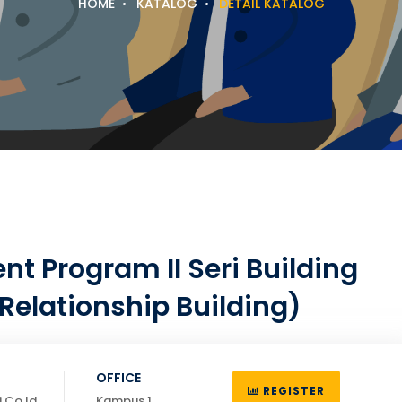
HOME
KATALOG
DETAIL KATALOG
t Program II Seri Building
Relationship Building)
OFFICE
REGISTER
.co.id
Kampus 1