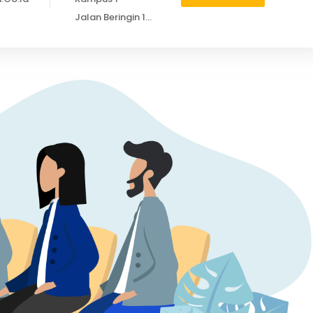
Jalan Beringin 1
No.1 Gadog
Pandansari,
Ciawi, Bogor
16720
Telp : (0251)
7555622 /
755551
Kampus 2
Jalan Dewi-Dewi
No. 1 Walang,
Tanjung Priok,
Jakarta Utara
14260
Telp : (+62) 888
0833 8999