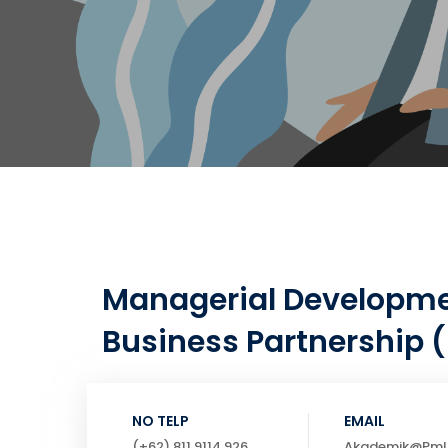
Managerial Developmen
Business Partnership (
NO TELP
EMAIL
(+62) 811 9114 926,
Akademik@pmli