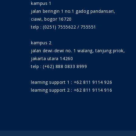
kampus 1
jalan beringin 1 no.1 gadog pandansari,
ciawi, bogor 16720
telp : (0251) 7555622 / 755551
kampus 2
jalan dewi-dewi no. 1 walang, tanjung priok,
jakarta utara 14260
telp : (+62) 888 0833 8999
learning support 1 : +62 811 9114 926
learning support 2 : +62 811 9114 916