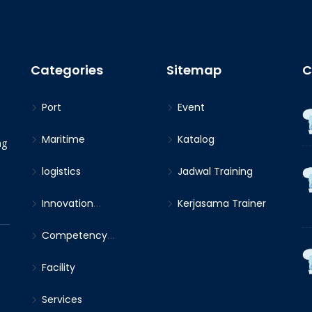
Categories
Sitemap
C
Port
Event
Maritime
Katalog
ng
logistics
Jadwal Training
Innovation
Kerjasama Trainer
(Leadership &
Competency
Management)
Certification
Facility
Services