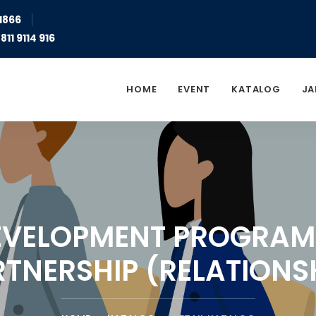
1866
811 9114 916
HOME
EVENT
KATALOG
JA
VELOPMENT PROGRAM II
RTNERSHIP (RELATIONSH