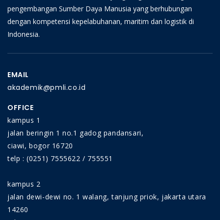
belakang teori singkat, sebelum memulai pelatihan
pengembangan Sumber Daya Manusia yang berhubungan
tentang GLC melalui sejumlah latihan. Pada hari
dengan kompetensi kepelabuhanan, maritim dan logistik di
terakhir, penilaian akhir dilakukan untuk menilai
Indonesia.
apakah para peserta mahir.
EMAIL
akademik@pmli.co.id
OFFICE
kampus 1
jalan beringin 1 no.1 gadog pandansari,
ciawi, bogor 16720
telp : (0251) 7555622 / 755551
kampus 2
jalan dewi-dewi no. 1 walang, tanjung priok, jakarta utara
14260