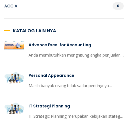
ACCIA
0
KATALOG LAIN NYA
Advance Excel for Accounting
Anda membutuhkan menghitung angka penjualan,
inventaris, IT, sumber daya manusia, atau bisnis
lain, kemampuan untuk mendapatkan informasi
Personal Appearance
yang tepat kepada orang yang tepat pada waktu
yang tepat dapat menciptakan keunggulan
Masih banyak orang tidak sadar pentingnya
kompetitif yang kuat dalam lingkungan pasar yang
penampilan dalam dunia profesional. Kebanyakan
kompleks.
orang tampak berpenampilan semaunya dan
IT Strategi Planning
kurang peduli akan hal tersebut karena mereka
biasanya berpikir bahwa karir tidak berkaitan
IT Strategic Planning merupakan kebijakan stategis
dengan penampilan. Sesungguhnya Penampilan
terkait dengan implementasi dan pengembangan