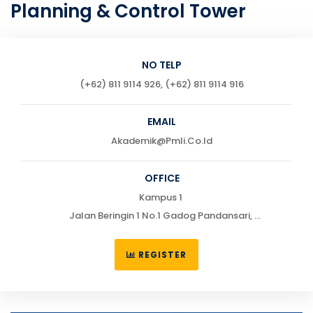
Planning & Control Tower
NO TELP
(+62) 811 9114 926, (+62) 811 9114 916
EMAIL
Akademik@pmli.co.id
OFFICE
Kampus 1
Jalan Beringin 1 No.1 Gadog Pandansari,
Ciawi, Bogor 16720
Telp : (0251) 7555622 / 755551
REGISTER
Kampus 2
Jalan Dewi-Dewi No. 1 Walang, Tanjung Priok, Jakarta