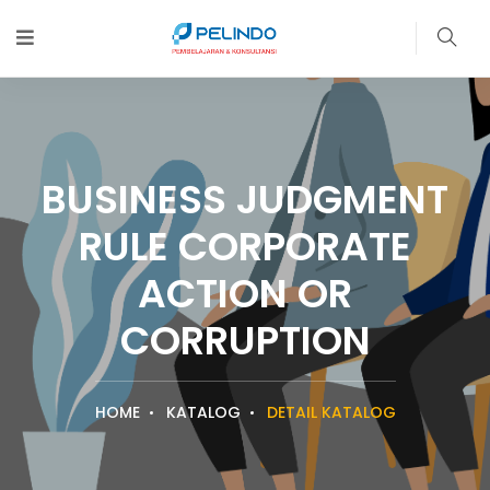
BUSINESS JUDGMENT
RULE CORPORATE
ACTION OR
CORRUPTION
HOME
KATALOG
DETAIL KATALOG