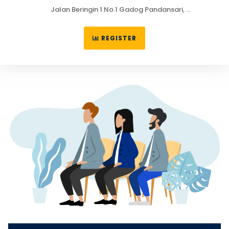
Jalan Beringin 1 No.1 Gadog Pandansari,
Ciawi, Bogor 16720
Telp : (0251) 7555622 / 755551
REGISTER
Kampus 2
Jalan Dewi-Dewi No. 1 Walang, Tanjung Priok, Jakarta
Utara 14260
Telp : (+62) 888 0833 8999
Learning Support 1 : +62 811 9114 926
Learning Support 2 : +62 811 9114 916