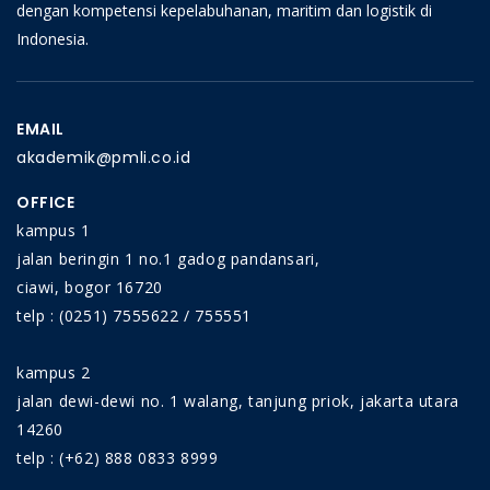
dengan kompetensi kepelabuhanan, maritim dan logistik di
menghindari terjadikan kecelakaan. Kompetensi
Indonesia.
khusus dalam bidang penanganan B3 dapat
memberikan keamanan bagi lingkungan kerja dan
lingkungan sekitar guna menghindari adanya
EMAIL
kecelakaan dalam kerja.
akademik@pmli.co.id
OFFICE
kampus 1
jalan beringin 1 no.1 gadog pandansari,
ciawi, bogor 16720
telp : (0251) 7555622 / 755551
kampus 2
jalan dewi-dewi no. 1 walang, tanjung priok, jakarta utara
14260
telp : (+62) 888 0833 8999