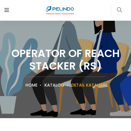
OPERATOR OF REACH
STACKER (RS)
HOME
KATALOG
DETAIL KATALOG