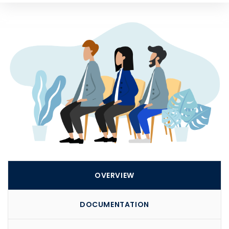
Kampus 2
Jalan Dewi-Dewi No. 1 Walang, Tanjung Priok, Jakarta
Utara 14260
Telp : (+62) 888 0833 8999
Learning Support 1 : +62 811 9114 926
Learning Support 2 : +62 811 9114 916
OVERVIEW
DOCUMENTATION