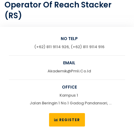
Operator Of Reach Stacker
(RS)
NO TELP
(+62) 811 9114 926, (+62) 811 9114 916
EMAIL
Akademik@pmli.co.id
OFFICE
Kampus 1
Jalan Beringin 1 No.1 Gadog Pandansari,
Ciawi, Bogor 16720
Telp : (0251) 7555622 / 755551
REGISTER