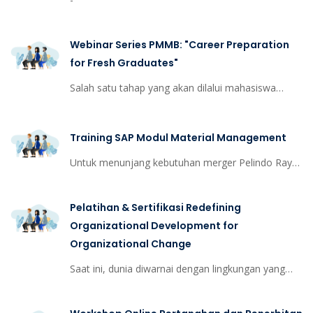
Webinar Series PMMB: "Career Preparation
for Fresh Graduates"
Salah satu tahap yang akan dilalui mahasiswa
setelah lulus dari perguruan tinggi adalah mencari
pekerjaan dan membangun karir, namun di era
Training SAP Modul Material Management
yang dinamis yang penuh dengan ketidakpastian
dan tantangan mencari pekerjaan dan membangun
Untuk menunjang kebutuhan merger Pelindo Raya
karir bukan hal yang mudah.&nbsp;
telah di tentukan untuk menggunakan Sistem ERP
di kantor Pusat Pelindo menggunakan Sistem SAP
Pelatihan & Sertifikasi Redefining
S/4HANA
Organizational Development for
Organizational Change
Saat ini, dunia diwarnai dengan lingkungan yang
begitu cepat berubah. Tentu saja ini berdampak
langsung terhadap organisasi, yaitu terancamnya