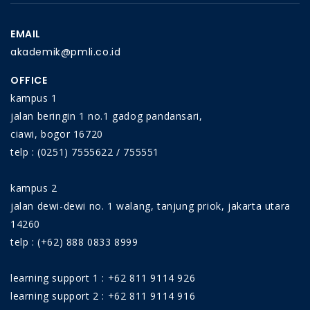
pembangunan itu sendiri, atas dasar pertimbangan
tersebut Pemerintah terus melakukan berbagai
EMAIL
kebijakan dalam mempermudah kegiatan investasi
akademik@pmli.co.id
paska UU Cipta Kerja melalui Permen ATR / BPN RI
No. 21 Tahun 2020 dan PP No 5 Tahun 2021
OFFICE
kampus 1
jalan beringin 1 no.1 gadog pandansari,
ciawi, bogor 16720
telp : (0251) 7555622 / 755551
kampus 2
jalan dewi-dewi no. 1 walang, tanjung priok, jakarta utara
14260
telp : (+62) 888 0833 8999
learning support 1 : +62 811 9114 926
learning support 2 : +62 811 9114 916