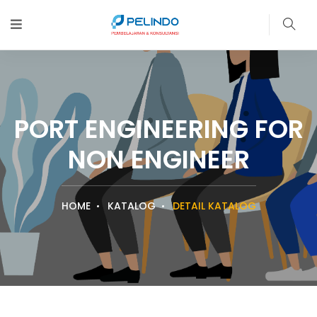
PORT ENGINEERING FOR
NON ENGINEER
HOME
KATALOG
DETAIL KATALOG