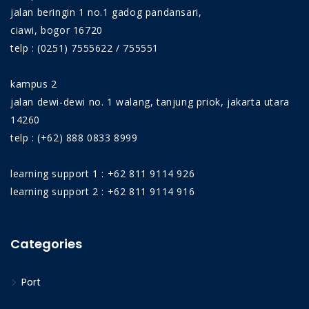
barang yang berbeda, demikian juga ukuran dan
jalan beringin 1 no.1 gadog pandansari,
beratnya, mengharuskan breakbulk cargo ditangani
ciawi, bogor 16720
secara individual. Hal ini menjadikan cara
telp : (0251) 7555622 / 755551
penanganan lebih rumit dibandingkan penanganan
containerize cargo atau homogen cargo. Dalam
kampus 2
banyak kasus di terminal-terminal yang menangani
jalan dewi-dewi no. 1 walang, tanjung priok, jakarta utara
muatan general cargo atau breakbulk cargo,
14260
menunjukan kinerja yang berada di bawah
telp : (+62) 888 0833 8999
potensinya. Banyak di antara buruknya kinerja
penanganan itu bukan dikarenakan kurangnya
learning support 1 : +62 811 9114 926
sumber daya yang ada, melainkan persoalannya
learning support 2 : +62 811 9114 916
banyak terletak pada aspek manajemen. Program
pelatihan IPP-1 dirancang untuk membekali peserta
dengan pengetahuan dan keterampilan
Categories
manajemen yang dibutuhkan untuk meningkatkan
kinerja operasi general cargo. Serangkaian kegiatan
Port
pelatihan sebagian besar menuntut peran aktif