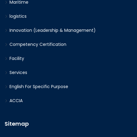
peserta, baik secara perorangan maupun
Maritime
kelompok. Pelatihan juga dirancang dengan
logistics
menggunakan komponen-komponen yang &nbsp;
&nbsp; salah satunya program audio visual dan
Innovation (Leadership & Management)
buku kerja peserta.
Competency Certification
Facility
Services
English For Specific Purpose
ACCIA
Sitemap