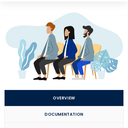
Kampus 2
Jalan Dewi-Dewi No. 1 Walang, Tanjung Priok, Jakarta
Utara 14260
Telp : (+62) 888 0833 8999
Learning Support 1 : +62 811 9114 926
Learning Support 2 : +62 811 9114 916
OVERVIEW
DOCUMENTATION