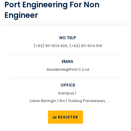
Port Engineering For Non
Engineer
NO TELP
(+62) 811 9114 926, (+62) 811 9114 916
EMAIL
Akademik@pmli.co.id
OFFICE
Kampus 1
Jalan Beringin 1 No.1 Gadog Pandansari,
Ciawi, Bogor 16720
Telp : (0251) 7555622 / 755551
REGISTER