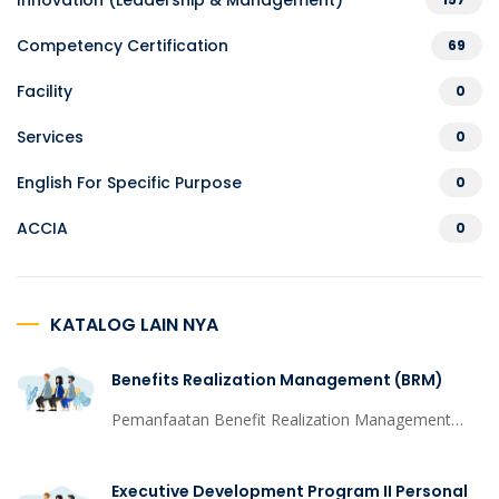
Innovation (Leadership & Management)
Competency Certification
69
Facility
0
Services
0
English For Specific Purpose
0
ACCIA
0
KATALOG LAIN NYA
Benefits Realization Management (BRM)
Pemanfaatan Benefit Realization Management
(BRM) telah meningkat dalam beberapa tahun
terakhir. Dalam skenario ini, proyek, program, dan
Executive Development Program II Personal